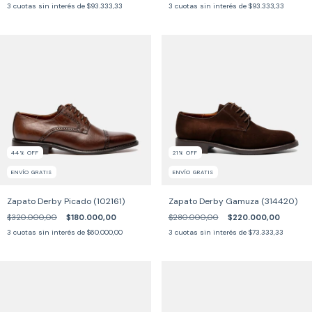
3
cuotas sin interés de
$93.333,33
3
cuotas sin interés de
$93.333,33
44
%
OFF
21
%
OFF
ENVÍO GRATIS
ENVÍO GRATIS
Zapato Derby Picado (102161)
Zapato Derby Gamuza (314420)
$320.000,00
$180.000,00
$280.000,00
$220.000,00
3
cuotas sin interés de
$60.000,00
3
cuotas sin interés de
$73.333,33