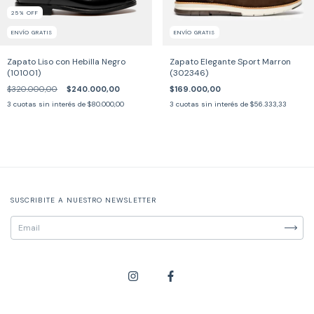
25
%
OFF
ENVÍO GRATIS
ENVÍO GRATIS
Zapato Liso con Hebilla Negro
Zapato Elegante Sport Marron
(101001)
(302346)
$320.000,00
$240.000,00
$169.000,00
3
cuotas sin interés de
$80.000,00
3
cuotas sin interés de
$56.333,33
SUSCRIBITE A NUESTRO NEWSLETTER