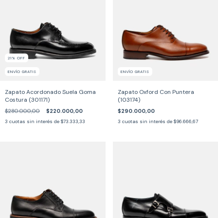
21
%
OFF
ENVÍO GRATIS
ENVÍO GRATIS
Zapato Acordonado Suela Goma
Zapato Oxford Con Puntera
Costura (301171)
(103174)
$280.000,00
$220.000,00
$290.000,00
3
cuotas sin interés de
$73.333,33
3
cuotas sin interés de
$96.666,67