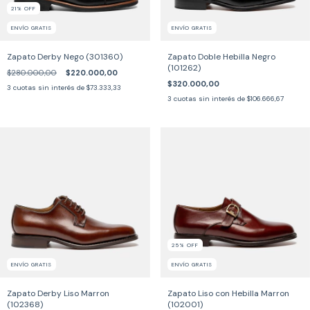
21
%
OFF
ENVÍO GRATIS
ENVÍO GRATIS
Zapato Derby Nego (301360)
Zapato Doble Hebilla Negro
(101262)
$280.000,00
$220.000,00
$320.000,00
3
cuotas sin interés de
$73.333,33
3
cuotas sin interés de
$106.666,67
25
%
OFF
ENVÍO GRATIS
ENVÍO GRATIS
Zapato Derby Liso Marron
Zapato Liso con Hebilla Marron
(102368)
(102001)