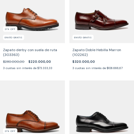
21
%
OFF
ENVÍO GRATIS
ENVÍO GRATIS
Zapato derby con suela de ruta
Zapato Doble Hebilla Marron
(303363)
(102262)
$280.000,00
$220.000,00
$320.000,00
3
cuotas sin interés de
$73.333,33
3
cuotas sin interés de
$106.666,67
21
%
OFF