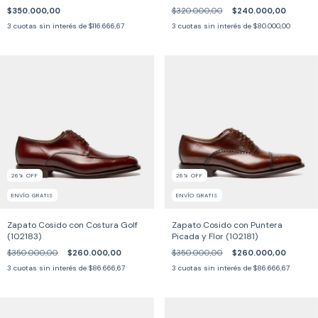
$350.000,00
$320.000,00
$240.000,00
3
cuotas sin interés de
$116.666,67
3
cuotas sin interés de
$80.000,00
26
%
OFF
26
%
OFF
ENVÍO GRATIS
ENVÍO GRATIS
Zapato Cosido con Costura Golf
Zapato Cosido con Puntera
(102183)
Picada y Flor (102181)
$350.000,00
$260.000,00
$350.000,00
$260.000,00
3
cuotas sin interés de
$86.666,67
3
cuotas sin interés de
$86.666,67