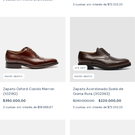
3
cuotas sin interés de
$73.333,33
21
%
OFF
ENVÍO GRATIS
ENVÍO GRATIS
Zapato Oxford Cosido Marron
Zapato Acordonado Suela de
(102182)
Goma Ruta (302363)
$350.000,00
$280.000,00
$220.000,00
3
cuotas sin interés de
$116.666,67
3
cuotas sin interés de
$73.333,33