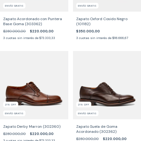
ENVÍO GRATIS
ENVÍO GRATIS
Zapato Acordonado con Puntera
Zapato Oxford Cosido Negro
Base Goma (303362)
(101182)
$280.000,00
$220.000,00
$350.000,00
3
cuotas sin interés de
$73.333,33
3
cuotas sin interés de
$116.666,67
21
%
OFF
21
%
OFF
ENVÍO GRATIS
ENVÍO GRATIS
Zapato Derby Marron (302360)
Zapato Suela de Goma
Acordonado (302362)
$280.000,00
$220.000,00
$280.000,00
$220.000,00
3
cuotas sin interés de
$73.333,33