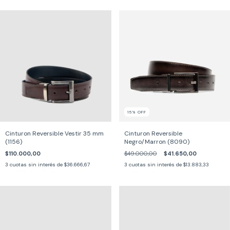
15
%
OFF
Cinturon Reversible Vestir 35 mm
Cinturon Reversible
(1156)
Negro/Marron (8090)
$110.000,00
$49.000,00
$41.650,00
3
cuotas sin interés de
$36.666,67
3
cuotas sin interés de
$13.883,33