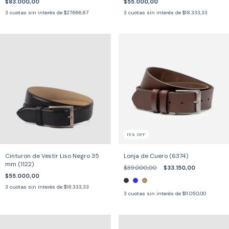
$83.000,00
$55.000,00
3
cuotas sin interés de
$27.666,67
3
cuotas sin interés de
$18.333,33
15
%
OFF
Cinturon de Vestir Liso Negro 35
Lonja de Cuero (6374)
mm (1122)
$39.000,00
$33.150,00
$55.000,00
3
cuotas sin interés de
$18.333,33
3
cuotas sin interés de
$11.050,00