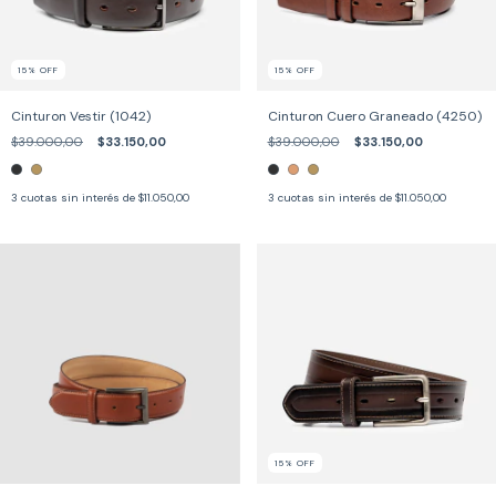
15
%
OFF
15
%
OFF
Cinturon Vestir (1042)
Cinturon Cuero Graneado (4250)
$39.000,00
$33.150,00
$39.000,00
$33.150,00
3
cuotas sin interés de
$11.050,00
3
cuotas sin interés de
$11.050,00
15
%
OFF