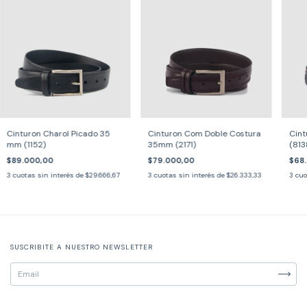
Cinturon Charol Picado 35
Cinturon Com Doble Costura
Cint
mm (1152)
35mm (2171)
(813
$89.000,00
$79.000,00
$68
3
cuotas sin interés de
$29.666,67
3
cuotas sin interés de
$26.333,33
3
cuo
SUSCRIBITE A NUESTRO NEWSLETTER