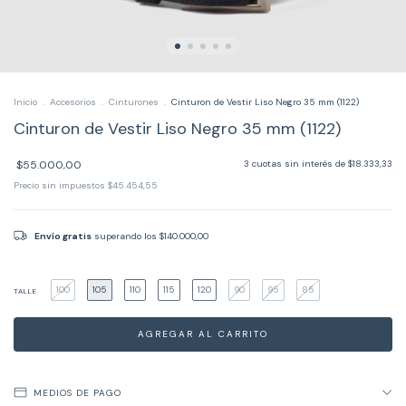
Inicio
.
Accesorios
.
Cinturones
.
Cinturon de Vestir Liso Negro 35 mm (1122)
Cinturon de Vestir Liso Negro 35 mm (1122)
$55.000,00
3
cuotas sin interés de
$18.333,33
Precio sin impuestos
$45.454,55
Envío gratis
superando los
$140.000,00
100
105
110
115
120
90
95
85
TALLE
MEDIOS DE PAGO