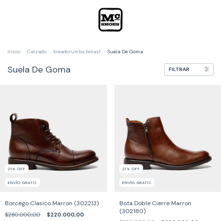
Inicio
.
Calzado
.
breadcrumbs.botas1
.
Suela De Goma
Suela De Goma
FILTRAR
21
%
OFF
21
%
OFF
ENVÍO GRATIS
ENVÍO GRATIS
Borcego Clasico Marron (302213)
Bota Doble Cierre Marron
(302180)
$280.000,00
$220.000,00