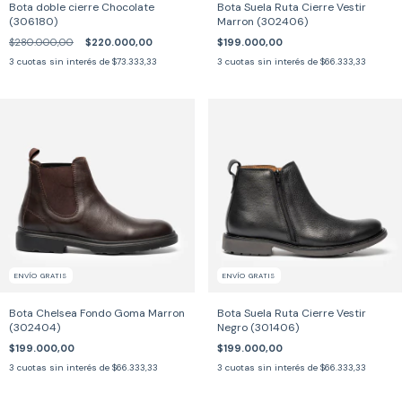
Bota doble cierre Chocolate
Bota Suela Ruta Cierre Vestir
(306180)
Marron (302406)
$280.000,00
$220.000,00
$199.000,00
3
cuotas sin interés de
$73.333,33
3
cuotas sin interés de
$66.333,33
ENVÍO GRATIS
ENVÍO GRATIS
Bota Chelsea Fondo Goma Marron
Bota Suela Ruta Cierre Vestir
(302404)
Negro (301406)
$199.000,00
$199.000,00
3
cuotas sin interés de
$66.333,33
3
cuotas sin interés de
$66.333,33