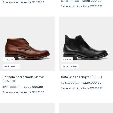
$280.000,00
$220.000,00
3
cuotas sin interés de
$73.333,33
3
cuotas sin interés de
$73.333,33
21
%
OFF
21
%
OFF
ENVÍO GRATIS
ENVÍO GRATIS
Botineta Acordonada Marron
Bota Chelsea Negra (301116)
(302110)
$280.000,00
$220.000,00
$280.000,00
$220.000,00
3
cuotas sin interés de
$73.333,33
3
cuotas sin interés de
$73.333,33