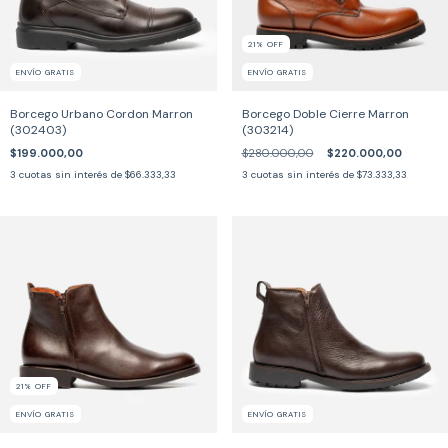
21
%
OFF
ENVÍO GRATIS
ENVÍO GRATIS
Borcego Urbano Cordon Marron
Borcego Doble Cierre Marron
(302403)
(303214)
$199.000,00
$280.000,00
$220.000,00
3
cuotas sin interés de
$66.333,33
3
cuotas sin interés de
$73.333,33
21
%
OFF
ENVÍO GRATIS
ENVÍO GRATIS