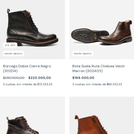
21
%
OFF
ENVÍO GRATIS
ENVÍO GRATIS
Borcego Doble Cierre Negro
Bota Suela Ruta Chelsea Vestir
(301214)
Marron (302405)
$280.000,00
$220.000,00
$199.000,00
3
cuotas sin interés de
$73.333,33
3
cuotas sin interés de
$66.333,33