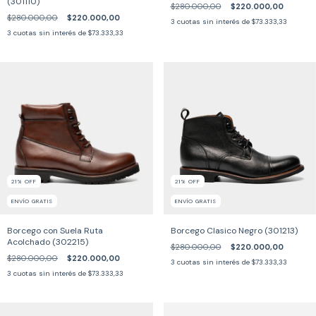
(301110)
$280.000,00
$220.000,00
$280.000,00
$220.000,00
3
cuotas sin interés de
$73.333,33
3
cuotas sin interés de
$73.333,33
21
%
OFF
21
%
OFF
ENVÍO GRATIS
ENVÍO GRATIS
Borcego con Suela Ruta
Borcego Clasico Negro (301213)
Acolchado (302215)
$280.000,00
$220.000,00
$280.000,00
$220.000,00
3
cuotas sin interés de
$73.333,33
3
cuotas sin interés de
$73.333,33