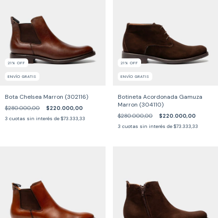
21
%
OFF
21
%
OFF
ENVÍO GRATIS
ENVÍO GRATIS
Bota Chelsea Marron (302116)
Botineta Acordonada Gamuza
Marron (304110)
$280.000,00
$220.000,00
$280.000,00
$220.000,00
3
cuotas sin interés de
$73.333,33
3
cuotas sin interés de
$73.333,33