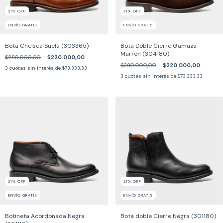
21
%
OFF
21
%
OFF
ENVÍO GRATIS
ENVÍO GRATIS
Bota Chelsea Suela (303365)
Bota Doble Cierre Gamuza
Marron (304180)
$280.000,00
$220.000,00
$280.000,00
$220.000,00
3
cuotas sin interés de
$73.333,33
3
cuotas sin interés de
$73.333,33
21
%
OFF
21
%
OFF
ENVÍO GRATIS
ENVÍO GRATIS
Botineta Acordonada Negra
Bota doble Cierre Negra (301180)